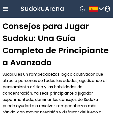
SudokuArena
Consejos para Jugar
English
Sudoku: Una Guía
中文
Completa de Principiante
Русский
Français
a Avanzado
한국어
Sudoku es un rompecabezas lógico cautivador que
Español
atrae a personas de todas las edades, agudizando el
Nederlands
pensamiento crítico y las habilidades de
Deutsch
concentración. Ya seas principiante o jugador
Bahasa
experimentado, dominar los consejos de Sudoku
Indonesia
puede ayudarte a resolver rompecabezas más
Español
rápido, con mayor precisión y disfrutar del juego al