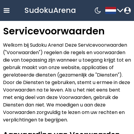
SudokuArena
Servicevoorwaarden
English
Welkom bij Sudoku Arena! Deze Servicevoorwaarden
中文
("Voorwaarden") regelen de regels en voorwaarden
Русский
die van toepassing zijn wanneer u toegang krijgt tot en
gebruik maakt van onze website, applicaties of
Français
gerelateerde diensten (gezamenlijk de "Diensten").
한국어
Door de Diensten te gebruiken, stemt u ermee in deze
Español
Voorwaarden na te leven. Als u het niet eens bent
met enig deel van deze Voorwaarden, gebruik de
Nederlands
Diensten dan niet. We moedigen u aan deze
Deutsch
Voorwaarden zorgvuldig te lezen om uw rechten en
Bahasa
verplichtingen te begrijpen.
Indonesia
Español