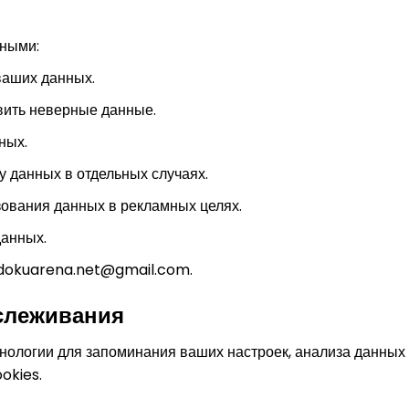
нными:
ваших данных.
вить неверные данные.
ных.
у данных в отдельных случаях.
зования данных в рекламных целях.
данных.
dokuarena.net@gmail.com
.
тслеживания
нологии для запоминания ваших настроек, анализа данных
okies.