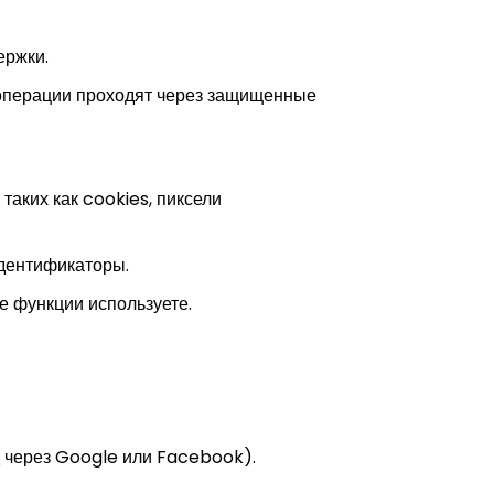
(México)
Tiếng Việt
ержки.
日本語
 операции проходят через защищенные
аких как cookies, пиксели
идентификаторы.
ие функции используете.
д через Google или Facebook).