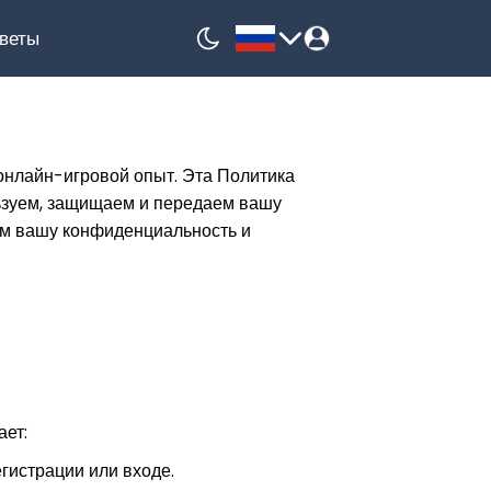
веты
English
中文
онлайн-игровой опыт. Эта Политика
льзуем, защищаем и передаем вашу
Русский
им вашу конфиденциальность и
Français
한국어
Español
Nederlands
Deutsch
Bahasa
ает:
Indonesia
егистрации или входе.
Español