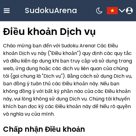
SudokuArena
Điều khoản Dịch vụ
English
Chào mừng bạn đến với Sudoku Arena! Các Điều
中文
khoản Dịch vụ này ("Điều khoản") quy định các quy tắc
Русский
và điều kiện áp dụng khi bạn truy cập và sử dụng trang
web, ứng dụng hoặc các dịch vụ liên quan của chúng
Français
tôi (gọi chung là "Dịch vụ"). Bằng cách sử dụng Dịch vụ,
한국어
bạn đồng ý tuân thủ các Điều khoản này. Nếu bạn
Español
không đồng ý với bất kỳ phần nào của các Điều khoản
này, vui lòng không sử dụng Dịch vụ. Chúng tôi khuyến
Nederlands
khích bạn đọc kỹ các Điều khoản này để hiểu rõ quyền
Deutsch
và nghĩa vụ của mình.
Bahasa
Indonesia
Chấp nhận Điều khoản
Español